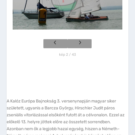
kép 2 / 43
A Kalóz Európa Bajnokság 3. versenynapján magyar siker
született, ugyanis a Barcza György, Hirschler Judit páros
zseniális vitorlázással elsőként futott át a célvonalon. Ezzel az
előkelő 13. helyre jöttek előre az összetett sorrendben.
Azonban nem ők a legjobb hazai egység, hiszen a Németh-