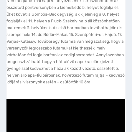
Németh páros mai napi 4. helyezésének is köszönhetően az
összetett pontversenyben a kiemelkedő 5. helyet foglalja el.
Őket követi a Gömbös-Beck egység, akik jelenleg a 8. helyet
foglalják el, 11. helyen a Fluck-Székely hajó áll köszönhetően
mai remek 3. helyüknek. Az első harmadban további hajóink is
szerepelnek: 14. dr. Bödör-Makai, 15. Szentpéteri-dr. Hajdú, 17.
Varjas-Kutassy. További egy futamra van még szükség, hogy a
versenyzők legrosszabb futamukat kiejthessék, mely
várhatóan fel fogja borítani az eddigi sorrendet. Annyi azonban
prognosztizálható, hogy a hátralévő napokra előre jelzett
gyenge szél kedvezhet a hazaiak között vezető, összetett 5.
helyen álló apa-fiú párosnak. Következő futam rajtja – kedvező
időjárási viszonyok esetén – csütörtök 10 óra.