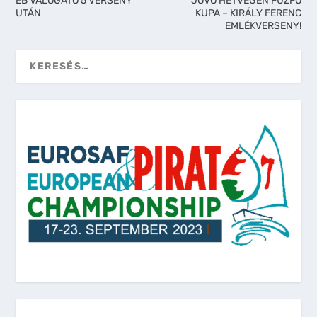
EB VÁLOGATÓ 5 VERSENY
JÖVŐ HÉTVÉGÉN FŰZFŐ
UTÁN
KUPA – KIRÁLY FERENC
EMLÉKVERSENY!