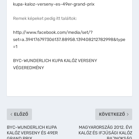
kupa-kaloz-verseny-es-49er-grand-prix
Remek képeket pedig itt találtok:
http://www.facebook.com/media/set/?
set=a.394176797306137.88958.139408212782998&type
=1
BYC-WUNDERLICH KUPA KALÓZ VERSENY
VÉGEREDMÉNY
ELŐZŐ
KÖVETKEZŐ
BYC-WUNDERLICH KUPA
MAGYARORSZÁG 2012. ÉVI
KALÓZ VERSENY ÉS 49ER
KALÓZ ÉS IFJÚSÁGI KALÓZ
GRAND PRIX
BAJNOKSÁG