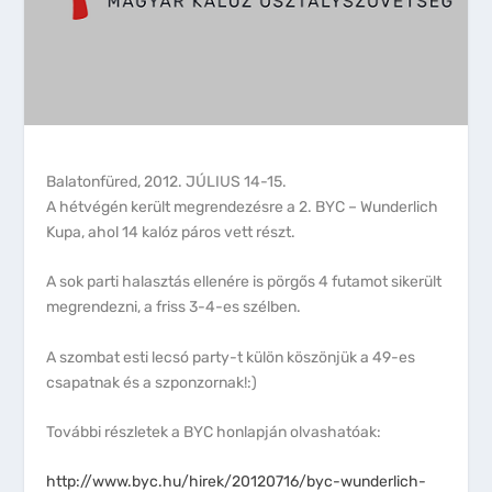
Balatonfüred, 2012. JÚLIUS 14-15.
A hétvégén került megrendezésre a 2. BYC – Wunderlich
Kupa, ahol 14 kalóz páros vett részt.
A sok parti halasztás ellenére is pörgős 4 futamot sikerült
megrendezni, a friss 3-4-es szélben.
A szombat esti lecsó party-t külön köszönjük a 49-es
csapatnak és a szponzornak!:)
További részletek a BYC honlapján olvashatóak:
http://www.byc.hu/hirek/20120716/byc-wunderlich-