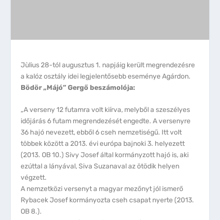
Jùlius 28-tól augusztus 1. napjáig került megrendezésre
a kalóz osztály idei legjelentősebb eseménye Agárdon.
Bödör „Májó” Gergő beszámolója:
„A verseny 12 futamra volt kiírva, melyből a szeszélyes
időjárás 6 futam megrendezését engedte. A versenyre
36 hajó nevezett, ebből 6 cseh nemzetiségű. Itt volt
többek között a 2013. évi európa bajnoki 3. helyezett
(2013. OB 10.) Sivy Josef által kormányzott hajó is, aki
ezúttal a lányával, Siva Suzanaval az ötödik helyen
végzett.
A nemzetközi versenyt a magyar mezőnyt jól ismerő
Rybacek Josef kormányozta cseh csapat nyerte (2013.
OB 8.).