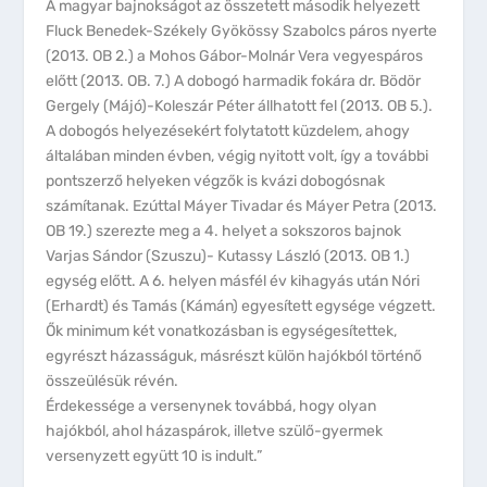
A magyar bajnokságot az összetett második helyezett
Fluck Benedek-Székely Gyökössy Szabolcs páros nyerte
(2013. OB 2.) a Mohos Gábor-Molnár Vera vegyespáros
előtt (2013. OB. 7.) A dobogó harmadik fokára dr. Bödör
Gergely (Májó)-Koleszár Péter állhatott fel (2013. OB 5.).
A dobogós helyezésekért folytatott küzdelem, ahogy
általában minden évben, végig nyitott volt, így a további
pontszerző helyeken végzők is kvázi dobogósnak
számítanak. Ezúttal Máyer Tivadar és Máyer Petra (2013.
OB 19.) szerezte meg a 4. helyet a sokszoros bajnok
Varjas Sándor (Szuszu)- Kutassy László (2013. OB 1.)
egység előtt. A 6. helyen másfél év kihagyás után Nóri
(Erhardt) és Tamás (Kámán) egyesített egysége végzett.
Ők minimum két vonatkozásban is egységesítettek,
egyrészt házasságuk, másrészt külön hajókból történő
összeülésük révén.
Érdekessége a versenynek továbbá, hogy olyan
hajókból, ahol házaspárok, illetve szülő-gyermek
versenyzett együtt 10 is indult.”