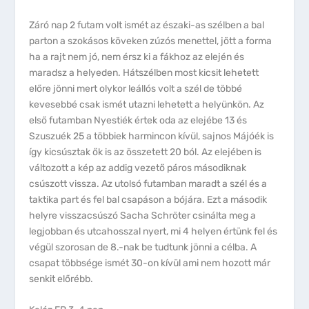
Záró nap 2 futam volt ismét az északi-as szélben a bal
parton a szokásos köveken zúzós menettel, jött a forma
ha a rajt nem jó, nem érsz ki a fákhoz az elején és
maradsz a helyeden. Hátszélben most kicsit lehetett
előre jönni mert olykor leállós volt a szél de többé
kevesebbé csak ismét utazni lehetett a helyünkön. Az
első futamban Nyestiék értek oda az elejébe 13 és
Szuszuék 25 a többiek harmincon kívül, sajnos Májóék is
így kicsúsztak ők is az összetett 20 ból. Az elejében is
változott a kép az addig vezető páros másodiknak
csúszott vissza. Az utolsó futamban maradt a szél és a
taktika part és fel bal csapáson a bójára. Ezt a második
helyre visszacsúszó Sacha Schröter csinálta meg a
legjobban és utcahosszal nyert, mi 4 helyen értünk fel és
végül szorosan de 8.-nak be tudtunk jönni a célba. A
csapat többsége ismét 30-on kívül ami nem hozott már
senkit előrébb.