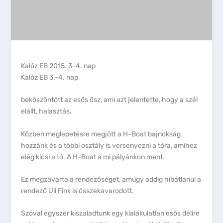
Kalóz EB 2015. 3-4. nap
Kalóz EB 3.-4. nap
beköszöntött az esős ősz, ami azt jelentette, hogy a szél
elállt, halasztás.
Közben meglepetésre megjött a H-Boat bajnokság
hozzánk és a többi osztály is versenyezni a tóra, amihez
elég kicsi a tó. A H-Boat a mi pályánkon ment.
Ez megzavarta a rendezőséget, amúgy addig hibátlanul a
rendező Uli Fink is összekavarodott.
Szóval egyszer kiszaladtunk egy kialakulatlan esős délire