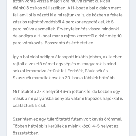
aztán vonta vissza majd 1 óra múlva ismét ki. Kicsit
élénkülő csíkos déli szélben. A H-boat a bal oldalon ment
fel, ami jól is nézett ki a mi rajtunkra is, de közben a fekete
zászlós rajtot tévedésből 4 perckor engedték el, kb 5
perc múlva eszméltek. Érvénytelenítés vissza mindenki
de addigra a H-boat mar a rajton keresztül cirkált még 10
perc várakozás. Bosszantó és érthetetlen…
Így a bal oldal addigra átcsapott inkább jobbra, aki leeben
rajtolt a vezető német egység és mi magyarok is mind
sokkal lemaradva értünk fel, Ferkéék, Pávicsék és
Szuszuék maradtak csak a 30-ban a többiek hátrébb.
Mi hátulról a 3-ik helyről 43-ra jöttünk fel de közben egy
másik a mi pályánkba benyúló valami trapézos hajókkal is
csatáztunk kicsit.
Szerintem ez egy túlerőltetett futam volt kevés örömmel.
Többen hátrébb is kerültek a mieink közül 4-5 helyet az
összetettben.