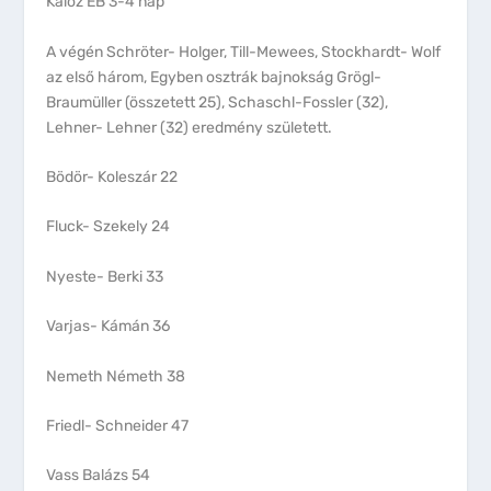
Kalóz EB 3-4 nap
A végén Schröter- Holger, Till-Mewees, Stockhardt- Wolf
az első három, Egyben osztrák bajnokság Grögl-
Braumüller (összetett 25), Schaschl-Fossler (32),
Lehner- Lehner (32) eredmény született.
Bödör- Koleszár 22
Fluck- Szekely 24
Nyeste- Berki 33
Varjas- Kámán 36
Nemeth Németh 38
Friedl- Schneider 47
Vass Balázs 54