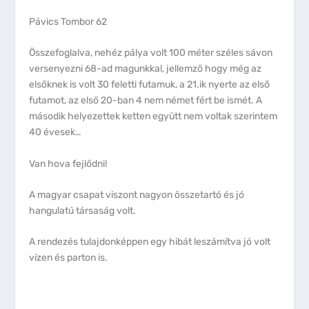
Pávics Tombor 62
Összefoglalva, nehéz pálya volt 100 méter széles sávon
versenyezni 68-ad magunkkal, jellemző hogy még az
elsőknek is volt 30 feletti futamuk, a 21.ik nyerte az első
futamot, az első 20-ban 4 nem német fért be ismét. A
második helyezettek ketten együtt nem voltak szerintem
40 évesek…
Van hova fejlődni!
A magyar csapat viszont nagyon összetartó és jó
hangulatú társaság volt.
A rendezés tulajdonképpen egy hibát leszámítva jó volt
vízen és parton is.