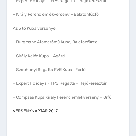
– Expert Holidays – FPS Regatta – Hejőkeresztúr
– Király Ferenc emlékverseny – Balatonfűzfő
Az 5 tó Kupa versenyei:
– Burgmann Atomerőmű Kupa, Balatonfüred
– Sirály Kalóz Kupa – Agárd
– Széchenyi Regatta FVE Kupa- Fertő
– Expert Holidays – FPS Regatta – Hejőkeresztúr
– Compass Kupa Király Ferenc emlékverseny – Orfű
VERSENYNAPTÁR 2017