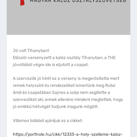
Jó volt Tihanyban!
Először versenyzett a kalóz osztály Tihanyban, a THE
jóvoltából végre ide is eljutott a csapat.
A szervezők jó hírét ez a verseny is megerősítette mert
remek helyszínt és rendezeőket ismertünk meg Rutai
Andi és csapatában Sajnos a szép nem segítette a
szervezőket aki, ennek ellenére mindent megtettek, hogy
jó emlékű hétvégét tudjunk magunk mögött.
Villamos tollából ajánljuk ez a cikket:
https://porthole.hu/cikk/12333-a-hely-szelleme-kaloz-