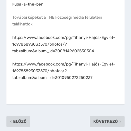
kupa-a-the-ben
További képeket a THE közöségi média felületein
találhattok:
https://www.facebook.com/pg/Tihanyi-Hajós-Egylet-
169783893033570/photos/?
tab=album&album_id=3008149602530304
https://www.facebook.com/pg/Tihanyi-Hajós-Egylet-
169783893033570/photos/?
tab=album&album_id=3010950272250237
ELŐZŐ
KÖVETKEZŐ