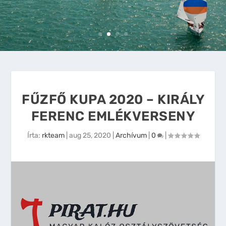
FŰZFŐ KUPA 2020 – KIRÁLY
FERENC EMLÉKVERSENY
Írta:
rkteam
|
aug 25, 2020
|
Archívum
|
0
|