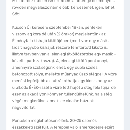
Mielőtt részletesen ismertetném a hétvége eseményeit,
röviden megválaszolnám előbbi kérdésemet: igen, lehet.
Sőt!
Kücsön Úr kérésére szeptember 18-án, pénteken
viszonylag kora délután (2 órakor) megjelentünk az
Élményfalu kishajó kikötőjében (mert van egy másik,
kicsit nagyobb kishajók részére fenntartott kikötő is,
illetve tervben van a jelenlegi átköltöztetése egy másik –
közeli – partszakaszra). A jelenlegi kikötő pont annyi,
amennyire szükségünk lehet: egy dupla széles
betonozott sólya, mellette műanyag úszó stéggel. A vízre
menést legfeljebb az hátráltathatja egy kicsit, hogy az
uralkodó É-ÉK-i szél a vízre tett hajót a stég felé fújja, de
ezen az akadályon könnyen túllendülhetünk, ha a stég
végét megkerülve, annak lee oldalán húzunk
nagyvitorlát.
Pénteken meglehetősen élénk, 20-25 csomós
északkeleti szél fújt. A tereppel való ismerkedésre ezért