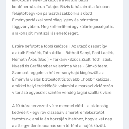
lakókocsi helyektől kezdve a Matula Bázis
konténerházain, a Tutajos Bázis faházain át a faluban
felújított egykori parasztházakból kialakított
Élményportákkal bezárólag, igény és pénztárca
függvényében. Meg kell említeni egy különlegességet is,
a lakóhajót, mint szálláslehetőséget.
Estére befutott a többi kalózos i. Az utazó csapat így
alakult: Ferkéék, Tóth Attila – Báthoti Sanyi, Paál Laciék,
Németh Ákos (Boci) – Tárkány-Szűcs Zsolt, Tóth Istiék,
Nyesti és Grafitember valamint a Vass – Simkó team.
Szombat reggelre a hét versenyhajó kiegészült az
Élményfalu által biztosított tíz további „hobbi” kalózzal,
amikkel helyi érdeklődők, valamint a markazi víztározón
vitorlázó egyesület szintén vendég tagjai szálltak vízre.
A 10 órára tervezett vízre menetel előtt – a biztonság
kedvéért – egy rövid szabályismereti emlékeztetőt
tartottunk, ami talán hozzájárult ahhoz, hogy a két nap
alatt egyetlen koccanás sem történt a hajók között.