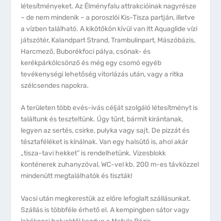
létesítményeket. Az Élményfalu attrakcióinak nagyrésze
– de nem mindenik – a poroszlói Kis-Tisza partján, illetve
a vízben található. A kikötőkön kívül van itt Aquaglide vízi
játszótér, Kalandpart Strand, Trambulinpart, Mászóbázis,
Harcmező, Buborékfoci pálya, csónak- és
kerékpárkölcsönző és még egy csomó egyéb
tevékenységi lehetőség vitorlázás után, vagy a ritka
szélcsendes napokra.
A területen több evés-ivás célját szolgáló létesítményt is
találtunk és teszteltünk. Úgy tűnt, bármit kirántanak,
legyen az sertés, csirke, pulyka vagy sajt. De pizzát és
tésztaféléket is kínálnak. Van egy halsütő is, ahol akár
„tisza-tavi hekket” is rendelhetünk. Vizesblokk
konténerek zuhanyzóval, WC-vel kb. 200 m-es távközzel
mindenütt megtalálhatók és tiszták!
Vacsi után megkerestük az előre lefoglalt szállásunkat.
Szállás is többféle érhető el. A kempingben sátor vagy