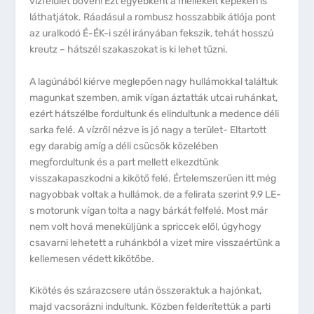
vízfelület bőven! Ezt egyébként a mellékelt képeken is
láthatjátok. Ráadásul a rombusz hosszabbik átlója pont
az uralkodó É-ÉK-i szél irányában fekszik, tehát hosszú
kreutz – hátszél szakaszokat is ki lehet tűzni.
A lagúnából kiérve meglepően nagy hullámokkal találtuk
magunkat szemben, amik vígan áztatták utcai ruhánkat,
ezért hátszélbe fordultunk és elindultunk a medence déli
sarka felé. A vízről nézve is jó nagy a terület- Eltartott
egy darabig amíg a déli csücsök közelében
megfordultunk és a part mellett elkezdtünk
visszakapaszkodni a kikötő felé. Értelemszerűen itt még
nagyobbak voltak a hullámok, de a felirata szerint 9.9 LE-
s motorunk vígan tolta a nagy bárkát felfelé. Most már
nem volt hová meneküljünk a spriccek elől, úgyhogy
csavarni lehetett a ruhánkból a vizet mire visszaértünk a
kellemesen védett kikötőbe.
Kikötés és szárazcsere után összeraktuk a hajónkat,
majd vacsorázni indultunk. Közben felderítettük a parti