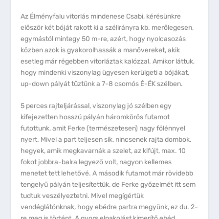
Az Élményfalu vitorlás mindenese Csabi, kérésünkre
először két bóját rakott ki a szélirányra kb. merőlegesen,
egymástól mintegy 50 m-re, azért, hogy nyolcasozás
közben azok is gyakorolhassák a manővereket, akik
esetleg már régebben vitorláztak kalózzal. Amikor láttuk,
hogy mindenki viszonylag ügyesen kerülgeti a bójákat,
up-down pályát tűztünk a 7-8 csomós É-ÉK szélben.
5 perces rajteljárással, viszonylag jó szélben egy
kifejezetten hosszú pályán háromkörös futamot
futottunk, amit Ferke (természetesen) nagy fölénnyel
nyert. Mivel a part teljesen sík, nincsenek rajta dombok,
hegyek, amik megkavarnák a szelet, az kifújt, max. 10
fokot jobbra-balra legyező volt, nagyon kellemes
menetet tett lehetővé. A második futamot már rövidebb
tengelyű pályán teljesítettük, de Ferke győzelmét itt sem
tudtuk veszélyeztetni. Mivel megígértük
vendéglátónknak, hogy ebédre partra megyünk, ez du. 2-
re meg is történt. A gyors elpakolást kimerítő ebéd