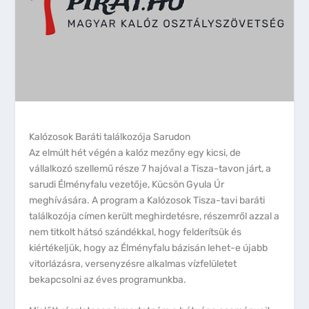
Kalózosok Baráti találkozója Sarudon
Az elmúlt hét végén a kalóz mezőny egy kicsi, de
vállalkozó szellemű része 7 hajóval a Tisza-tavon járt, a
sarudi Élményfalu vezetője, Kücsön Gyula Úr
meghívására. A program a Kalózosok Tisza-tavi baráti
találkozója címen került meghirdetésre, részemről azzal a
nem titkolt hátsó szándékkal, hogy felderítsük és
kiértékeljük, hogy az Élményfalu bázisán lehet-e újabb
vitorlázásra, versenyzésre alkalmas vízfelületet
bekapcsolni az éves programunkba.