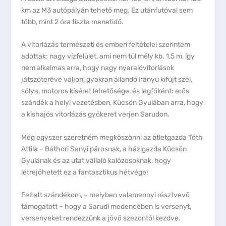
km az M3 autópályán tehető meg. Ez utánfutóval sem
több, mint 2 óra tiszta menetidő.
A vitorlázás természeti és emberi feltételei szerintem
adottak: nagy vízfelület, ami nem túl mély kb. 1,5 m, így
nem alkalmas arra, hogy nagy nyaralóvitorlások
játszóterévé váljon, gyakran állandó irányú kifújt szél,
sólya, motoros kíséret lehetősége, és legfőként: erős
szándék a helyi vezetésben, Kücsön Gyulában arra, hogy
a kishajós vitorlázás gyökeret verjen Sarudon.
Még egyszer szeretném megköszönni az ötletgazda Tóth
Attila – Báthori Sanyi párosnak, a házigazda Kücsön
Gyulának és az utat vállaló kalózosoknak, hogy
létrejöhetett ez a fantasztikus hétvége!
Feltett szándékom, – melyben valamennyi résztvevő
támogatott – hogy a Sarudi medencében is versenyt,
versenyeket rendezzünk a jövő szezontól kezdve.