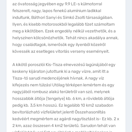
az óvatosság jegyében egy 9.9 LE-s külmotorral
felszerelt, nagy, lapos fenekű alumínium ladikkal
indultunk, Báthori Sanyi és Simkó Zsolti társaságában.
Ilyen, és kisebb motorosokból legalább tízet számoltam
meg a kikötőben. Ezek engedély nélkül vezethetők, és a
helyszínen kölcsönözhetők. Tehát nincs akadálya annak,
hogy családtagok, ismerősök egy ilyenből közelről
kövessék az esetleges vitorlás verseny eseményeit.
A kikötő poroszlói Kis-Tisza elnevezésű lagúnájából egy
keskeny kijáraton jutottunk ki a nagy vízre, amit itt a
Tisza-tó sarudi medencéjének hívnak. A nagy víz
kifejezés nem túlzás! Utólag térképen lemértem és egy
nagyjából rombusz alakú területről van szó, melynek
hosszabbik átlója (tengelye) kb. 6 km, a rövidebb átlója
pedig kb. 3,5 km hosszú. Ez legalább 10 km2 szabadon
bevitorlázható vízfelületet jelent! Összehasonlítás
kedvéért megmértem az agárdi nagytisztást is- Ez kb. 2 x
2 km, azaz összesen 4 km2 területű. Sarudon tehát van