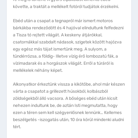
követte, a traktát a mellékelt fotóról tudjátok érzékelni.
Ebéd után a csapat a tegnapról már ismert motoros
bárkákba rendeződött és 4 hajóval elindultunk felfedezni
a Tisza tó rejtett világát. A keskeny átjárókkal,
csatornákkal szabdalt nádasok, szigetek között hajózva
egy egész más tájat ismertünk meg. A sulyom, a
tündérrózsa, a földig- Illetve vízig érő lombozatú fák, a
vízimadarak és a horgászok világát. Erről a túráról is
mellékelek néhány képet.
Alkonyatkor érkeztünk vissza a kikötőbe, ahol már készen
várta a csapatot a grillezett húsokból, kolbászból
zöldségekből álló vacsora. A bőséges ebéd után kicsit
nehezen indultunk be, de aztán Isti megmutatta, hogy
ezen a téren sem kell szégyenlősnek lennünk… Kellemes
beszélgetés -iszogatás után, 10 óra körül mindenki aludni
tért.