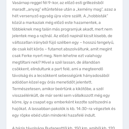
Vasárnap reggel fél 9-kor, az előző esti grillezésből
maradt „anyag” eltűntetése után a „kemény mag”, azaz a
hét versenyző egység újra vízre szállt. A „hobbisták”
közül a markaziak még előző este hazamentek, a
többieknek meg talán más programjuk akadt, mert nem
jelentek meg a rajtnál. Az előző napinál kicsit kisebb, de
változatlan irányból fújó szélben egy – hosszú tengelyű,
de csak két körös – futamot abszolváltunk, amit megint
csak Ferke nyert meg. Nem lehetne ezt valahogy
megtiltani neki? Mivel a szél lassan, de állandóan
csökkent, elindultunk a part felé, ami a megteendő
távolság és a lecsökkent sebességünk hányadosából
adódóan közel egy órás menetidőt jelentett.
Természetesen, amikor beértünk a kikötőbe, a szél
visszaélénkült, de már senki sem vállalkozott még egy
körre, így a csapat egy emberként kezdte szétszedni a
hajókat. A lassabban pakolók is kb. 14:30-ra végeztek és
egy röpke ebéd után mindenki hazafelé indult.
A bázis távolsága Budapesttől kb. 150 km, amiből kb. 120