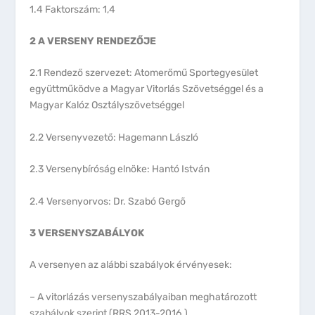
1.4 Faktorszám: 1,4
2 A VERSENY RENDEZŐJE
2.1 Rendező szervezet: Atomerőmű Sportegyesület
együttműködve a Magyar Vitorlás Szövetséggel és a
Magyar Kalóz Osztályszövetséggel
2.2 Versenyvezető: Hagemann László
2.3 Versenybíróság elnöke: Hantó István
2.4 Versenyorvos: Dr. Szabó Gergő
3 VERSENYSZABÁLYOK
A versenyen az alábbi szabályok érvényesek:
– A vitorlázás versenyszabályaiban meghatározott
szabályok szerint (RRS 2013-2016.),