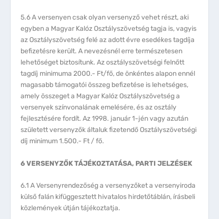
5.6 A versenyen csak olyan versenyző vehet részt, aki
egyben a Magyar Kalóz Osztályszövetség tagja is, vagyis
az Osztályszövetség felé az adott évre esedékes tagdíja
befizetésre került. A nevezésnél erre természetesen
lehetőséget biztosítunk. Az osztályszövetségi felnőtt
tagdíj minimuma 2000.- Ft/fő, de önkéntes alapon ennél
magasabb támogatói összeg befizetése is lehetséges,
amely összeget a Magyar Kalóz Osztályszövetség a
versenyek színvonalának emelésére, és az osztály
fejlesztésére fordít. Az 1998. január 1-jén vagy azután
született versenyzők általuk fizetendő Osztályszövetségi
díj minimum 1.500.- Ft / fő.
6 VERSENYZŐK TÁJÉKOZTATÁSA, PARTI JELZÉSEK
6.1 A Versenyrendezőség a versenyzőket a versenyiroda
külső falán kifüggesztett hivatalos hirdetőtáblán, írásbeli
közlemények útján tájékoztatja.