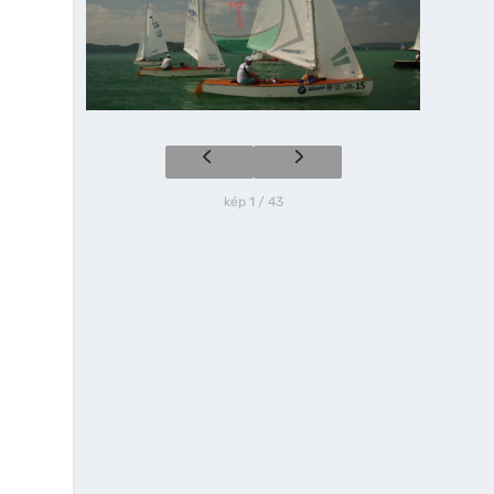
kép 1 / 43