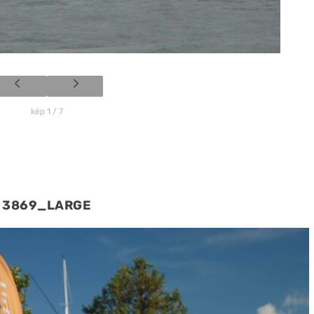
kép 1 / 7
3869_LARGE