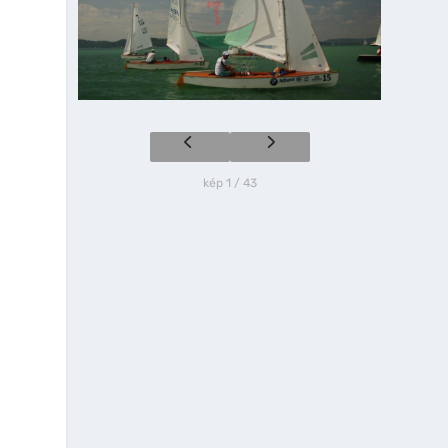
kép 1 / 43