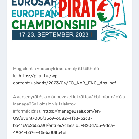
Megjelent a versenykiírás, amely itt tölthető
le:
https://pirat.hu/wp-
content/uploads/2023/06/EC_NoR_ENG_final.pdf
A versenyről és a már nevezettekről további információ a
Manage2Sail oldalon is találatok
információkat:
https://manage2sail.com/en-
US/event/005fa569-6082-4f33-b2c3-
bb4169c2b5b3#!/entries?classId=9820d7c5-9dca-
4904-b57e-45eba83fb4ef